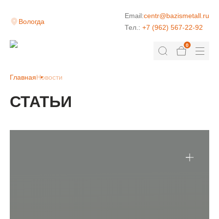
Email:
centr@bazismetall.ru
Вологда
Тел.:
+7 (962) 567-22-92
0
Главная
Новости
СТАТЬИ