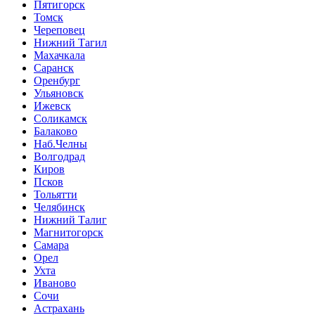
Пятигорск
Томск
Череповец
Нижний Тагил
Махачкала
Саранск
Оренбург
Ульяновск
Ижевск
Соликамск
Балаково
Наб.Челны
Волгодрад
Киров
Псков
Тольятти
Челябинск
Нижний Талиг
Магнитогорск
Самара
Орел
Ухта
Иваново
Сочи
Астрахань