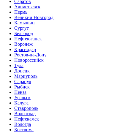
Саратов
Альметьевск
Пермь
Великий Новгород
Камышин
Сургут
Белгород
Нефтеюганск
Воронеж
Краснодар
Ростов-на-Дону
Новороссийск
Тула
Донецк
Мариуполь
Сарапул
Рыбиск
Пенза
Уральск
Калуга
Ставрополь
Волгоград
Нефтекамск
Вологда
Кострома