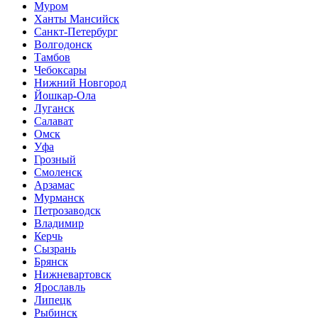
Муром
Ханты Мансийск
Санкт-Петербург
Волгодонск
Тамбов
Чебоксары
Нижний Новгород
Йошкар-Ола
Луганск
Салават
Омск
Уфа
Грозный
Смоленск
Арзамас
Мурманск
Петрозаводск
Владимир
Керчь
Сызрань
Брянск
Нижневартовск
Ярославль
Липецк
Рыбинск